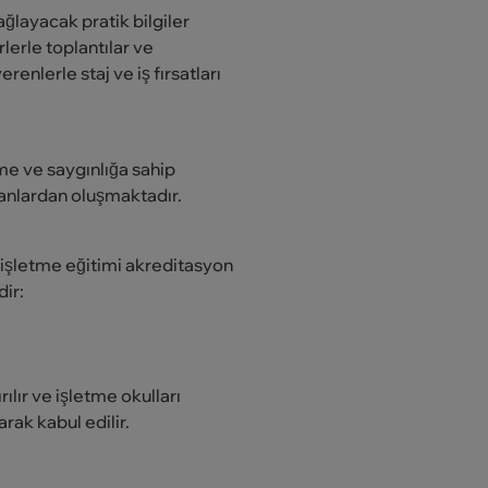
ğlayacak pratik bilgiler
lerle toplantılar ve
enlerle staj ve iş fırsatları
me ve saygınlığa sahip
manlardan oluşmaktadır.
ç işletme eğitimi akreditasyon
ir:
ılır ve işletme okulları
ak kabul edilir.