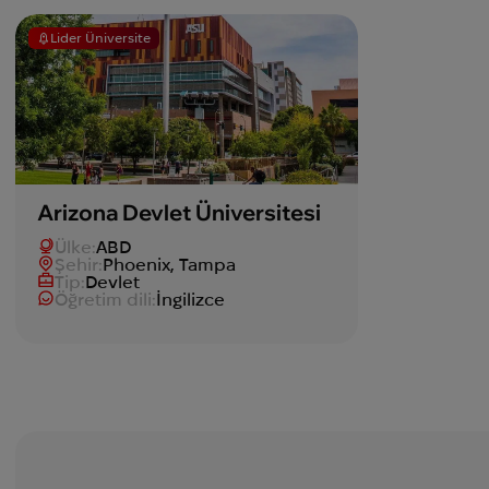
Lider Üniversite
Arizona Devlet Üniversitesi
Ülke:
ABD
Şehir:
Phoenix, Tampa
Tip:
Devlet
Öğretim dili:
İngilizce