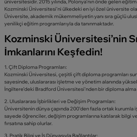
üniversitesidir. 2015 yılında, Polonya’nın önde gelen eğiti
Kozminski Üniversitesi’ni ülkedeki en iyi özel üniversite ol
Üniversite, akademik mükemmeliyetin yanı sıra güçlü uluslar
yenilikçi eğitim programlarıyla da tanınmaktadır.
Kozminski Üniversitesi’nin S
İmkanlarını Keşfedin!
1. Çift Diploma Programları:
Kozminski Üniversitesi, çeşitli çift diploma programları s
sayesinde, uluslararası işletme ve yönetim alanında yükse
İngiltere’deki Bradford Üniversitesi’nden bir diploma alma 
2. Uluslararası İşbirlikleri ve Değişim Programları:
Üniversitenin dünya çapında 200’den fazla ortak kurumla iş
sayede öğrenciler, değişim programlarına katılarak bilgi v
fırsatına sahip olurlar.
3. Pratik Bilgi ve İş Dünyasıyla Bağlantılar: