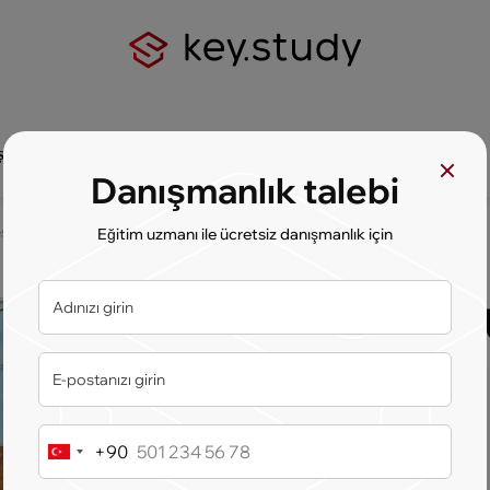
şim bilgileri
Danışmanlık talebi
si
Eğitim uzmanı ile ücretsiz danışmanlık için
Kozminski 
Ülke:
Polonya
Şehir:
Varşova
+90
Turkey
Tip:
Özel
+90