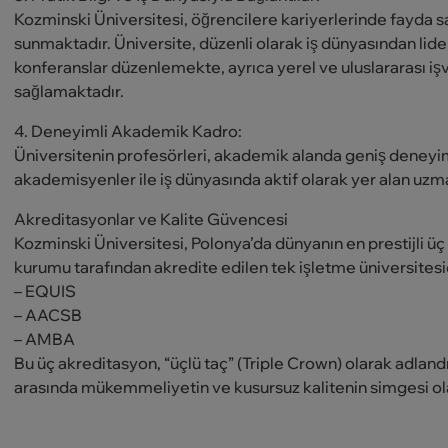
Kozminski Üniversitesi, öğrencilere kariyerlerinde fayda sa
sunmaktadır. Üniversite, düzenli olarak iş dünyasından lider
konferanslar düzenlemekte, ayrıca yerel ve uluslararası işver
sağlamaktadır.
4. Deneyimli Akademik Kadro:
Üniversitenin profesörleri, akademik alanda geniş deneyi
akademisyenler ile iş dünyasında aktif olarak yer alan uz
Akreditasyonlar ve Kalite Güvencesi
Kozminski Üniversitesi, Polonya’da dünyanın en prestijli ü
kurumu tarafından akredite edilen tek işletme üniversitesid
– EQUIS
– AACSB
– AMBA
Bu üç akreditasyon, “üçlü taç” (Triple Crown) olarak adlandır
arasında mükemmeliyetin ve kusursuz kalitenin simgesi olar