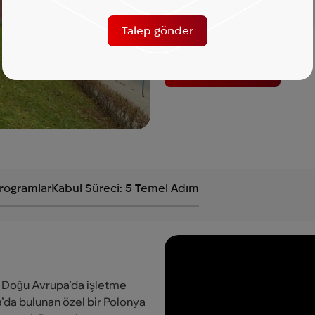
Öğretim dili:
İngilizce
Talep gönder
Danışmanlık Alın
rogramlar
Kabul Süreci: 5 Temel Adım
e Doğu Avrupa’da işletme
a’da bulunan özel bir Polonya