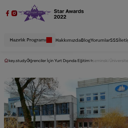
Hazırlık Programı
Hakkımızda
Blog
Yorumlar
SSS
İleti
key.study
Öğrenciler İçin Yurt Dışında Eğitim
Kozminski Üniversite