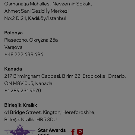
Osmanağa Mahallesi, Nevzemin Sokak,
Ahmet Sani Gezici İş Merkezi,
No:2 D:21, Kadıköy/İstanbul
Polonya
Piaseczno, Okrężna 25a
Varşova
+48 222 639 696
Kanada
217 Birmingham Caddesi, Birim 22, Etobicoke, Ontario,
ON M8V 0J5, Kanada
+1 289 231 9570
Birleşik Krallık
61 Bridge Street, Kington, Herefordshire,
Birleşik Krallık, HR5 3DJ