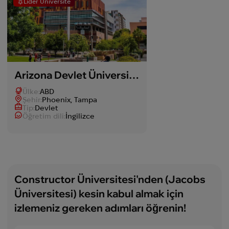
Lider Üniversite
Arizona Devlet Üniversitesi
Ülke:
ABD
Şehir:
Phoenix, Tampa
Tip:
Devlet
Öğretim dili:
İngilizce
Constructor Üniversitesi'nden (Jacobs
Üniversitesi) kesin kabul almak için
izlemeniz gereken adımları öğrenin!