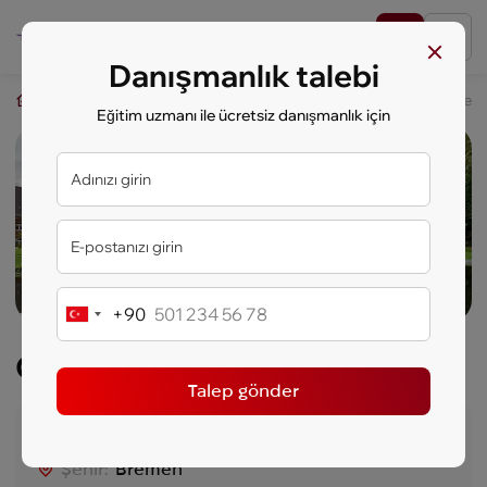
Danışmanlık talebi
key.study
Öğrenciler İçin Yurt Dışında Eğitim
Constructor Üniversi
Eğitim uzmanı ile ücretsiz danışmanlık için
+90
Turkey
+90
Constructor Üniversitesi
Talep gönder
Ülke:
Almanya
Şehir:
Bremen