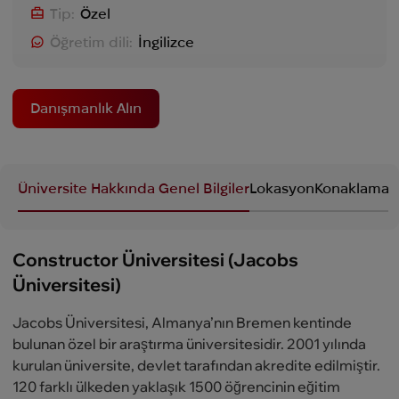
Tip:
Özel
Öğretim dili:
İngilizce
Danışmanlık Alın
Üniversite Hakkında Genel Bilgiler
Lokasyon
Konaklama
P
Constructor Üniversitesi (Jacobs
Üniversitesi)
Jacobs Üniversitesi, Almanya’nın Bremen kentinde
bulunan özel bir araştırma üniversitesidir. 2001 yılında
kurulan üniversite, devlet tarafından akredite edilmiştir.
120 farklı ülkeden yaklaşık 1500 öğrencinin eğitim