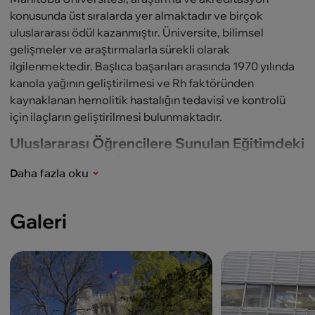
konusunda üst sıralarda yer almaktadır ve birçok
uluslararası ödül kazanmıştır. Üniversite, bilimsel
gelişmeler ve araştırmalarla sürekli olarak
ilgilenmektedir. Başlıca başarıları arasında 1970 yılında
kanola yağının geliştirilmesi ve Rh faktöründen
kaynaklanan hemolitik hastalığın tedavisi ve kontrolü
için ilaçların geliştirilmesi bulunmaktadır.
Uluslararası Öğrencilere Sunulan Eğitimdeki
Sınır Tanımayan İmkanlar
Daha fazla oku
Üniversitedeki uluslararası öğrenciler, akademik
başarılarını artırmak ve derslere daha hızlı adapte olmak
Galeri
için İngilizce Dil Merkezi’nde (ELC) yoğun dil öğrenimi
alabilirler.
Bunun yanı sıra, üniversitenin özel Uluslararası Öğrenci
Merkezi (ICS) de bulunmaktadır. Bu merkez, öğrencilere
çeşitli konularda faydalı danışmanlıklar sunmakta ve