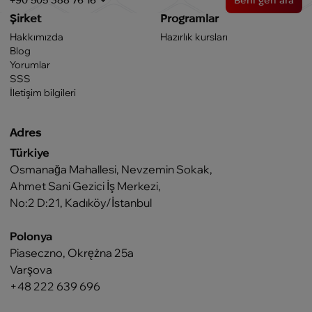
+90 505 388 76 16
Beni geri ara
Dil Hazırlık Programı (ELC)
Şirket
Programlar
ELC (İngilizce Dil Merkezi) programı, uluslararası
Hakkımızda
Hazırlık kursları
öğrencilerin üniversite eğitimine hazırlanmaları için özel
Blog
olarak tasarlanmıştır. Bu programın süresi, öğrencinin
Yorumlar
hazırlık seviyesine bağlı olarak 1-2 yarıyıl arasında
SSS
değişmektedir.
İletişim bilgileri
Adres
Türkiye
Osmanağa Mahallesi, Nevzemin Sokak,
Ahmet Sani Gezici İş Merkezi,
No:2 D:21, Kadıköy/İstanbul
Polonya
Piaseczno, Okrężna 25a
Varşova
+48 222 639 696