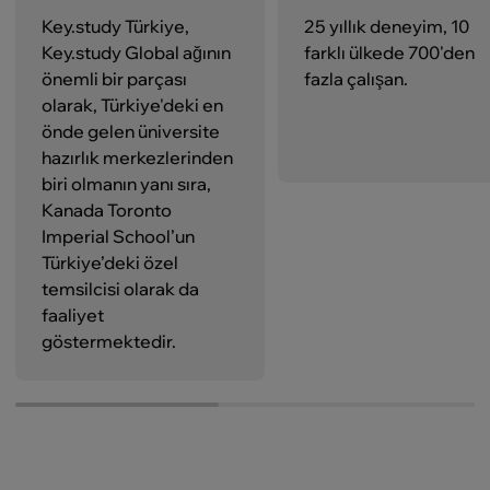
sektöründe uzman aramaktadır.
Key.study Türkiye,
25 yıllık deneyim, 10
Öğrenim Ücretleri
Key.study Global ağının
farklı ülkede 700'den
önemli bir parçası
fazla çalışan.
Manitoba Üniversitesi’nde öğrenim ücretleri, dünyanın
olarak, Türkiye'deki en
dört bir yanından öğrenci çeken bir etken olarak öne
önde gelen üniversite
çıkmaktadır. Akademik yıl başına ortalama maliyet
hazırlık merkezlerinden
17.200 ila 30.000 dolar arasında değişmektedir. Toplam
biri olmanın yanı sıra,
tutar, seçilen konaklama türü ve konfor seviyesine bağlı
Kanada Toronto
olarak değişiklik gösterebilir. Ücretler şu unsurları
Imperial School’un
içermektedir:
Türkiye’deki özel
Program ücreti,
temsilcisi olarak da
Seçilen türde konaklama,
faaliyet
Ders kitapları, kitaplar ve diğer eğitim materyalleri,
göstermektedir.
Kampüs altyapısı kullanımı ve spor aktiviteleri.
Eğitim Programları
Manitoba Üniversitesi, uluslararası öğrenciler için özel
olarak tasarlanmış benzersiz bir hazırlık programı
sunmaktadır: International College of Manitoba’da