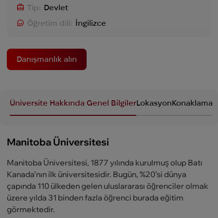
Tip:
Devlet
Öğretim dili:
İngilizce
Danışmanlık alın
Üniversite Hakkında Genel Bilgiler
Lokasyon
Konaklama
P
Manitoba Üniversitesi
Manitoba Üniversitesi, 1877 yılında kurulmuş olup Batı
Kanada’nın ilk üniversitesidir. Bugün, %20’si dünya
çapında 110 ülkeden gelen uluslararası öğrenciler olmak
üzere yılda 31 binden fazla öğrenci burada eğitim
görmektedir.