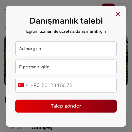
Danışmanlık talebi
key.study
Öğrenciler İçin Yurt Dışında Eğitim
Manitoba Üniversite
Eğitim uzmanı ile ücretsiz danışmanlık için
+90
Turkey
+90
Manitoba Üniversitesi
Talep gönder
Ülke:
Kanada
Şehir:
Winnipeg