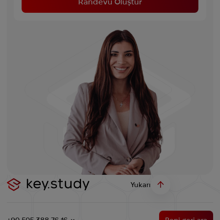
Randevu Oluştur
Yüksek Lisans Programına Hazırlık (Pre-Master’s)
Program 1 sömestr sürer. Bu süre zarfında, öğrenciler
becerilerini ve niteliklerini yoğun bir şekilde geliştirir, bu
da gelecekte yüksek lisans programına girmeyi
kolaylaştırır.
Öğrencilerin karşılaması gereken masraflar arasında
şunlar bulunmaktadır:
120 CAD kayıt ücreti,
Gidiş-dönüş uçak bileti,
Transfer, vize ücretleri ve hizmetleri,
Konsolosluk ücretleri ve belge transfer ücretleri.
Bunlara ek olarak, kişisel harcamalar için de bir bütçe
ayırmanız önerilir.
Yüksek Lisans (MBA)
Manitoba Üniversitesi lisans mezunları, üniversitede
Yukarı
yüksek lisans programlarına başvurma hakkına sahiptir.
MBA eğitimi genellikle 1 yıl sürmektedir.