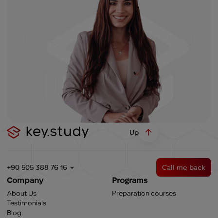
Up
+90 505 388 76 16
Call me back
Company
Programs
About Us
Preparation courses
Testimonials
Blog