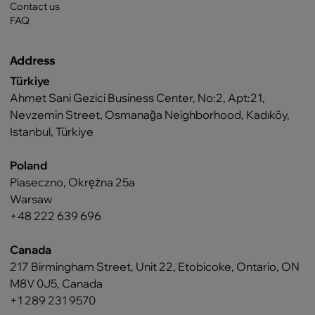
Contact us
FAQ
Address
Türkiye
Ahmet Sani Gezici Business Center, No:2, Apt:21,
Nevzemin Street, Osmanağa Neighborhood, Kadıköy,
Istanbul, Türkiye
Poland
Piaseczno, Okrężna 25a
Warsaw
+48 222 639 696
Canada
217 Birmingham Street, Unit 22, Etobicoke, Ontario, ON
M8V 0J5, Canada
+1 289 231 9570