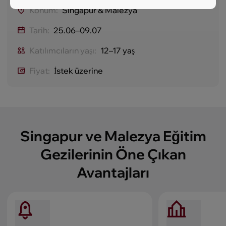
Konum:
Singapur & Malezya
Tarih:
25.06–09.07
Katılımcıların yaşı:
12–17 yaş
Fiyat:
İstek üzerine
Singapur ve Malezya Eğitim
Gezilerinin Öne Çıkan
Avantajları