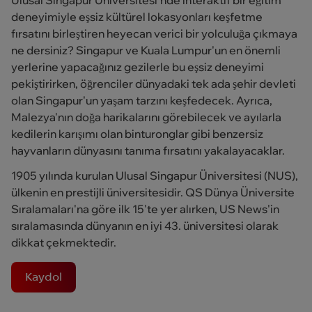
Ulusal Singapur Üniversitesi'nde interaktif bir eğitim
deneyimiyle eşsiz kültürel lokasyonları keşfetme
fırsatını birleştiren heyecan verici bir yolculuğa çıkmaya
ne dersiniz? Singapur ve Kuala Lumpur'un en önemli
yerlerine yapacağınız gezilerle bu eşsiz deneyimi
pekiştirirken, öğrenciler dünyadaki tek ada şehir devleti
olan Singapur'un yaşam tarzını keşfedecek. Ayrıca,
Malezya'nın doğa harikalarını görebilecek ve ayılarla
kedilerin karışımı olan binturonglar gibi benzersiz
hayvanların dünyasını tanıma fırsatını yakalayacaklar.
1905 yılında kurulan Ulusal Singapur Üniversitesi (NUS),
ülkenin en prestijli üniversitesidir. QS Dünya Üniversite
Sıralamaları'na göre ilk 15'te yer alırken, US News'in
sıralamasında dünyanın en iyi 43. üniversitesi olarak
dikkat çekmektedir.
Kaydol