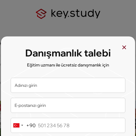
şim bilgileri
Danışmanlık talebi
Program: Lisans
Eğitim uzmanı ile ücretsiz danışmanlık için
ogram: Lisans
rsite
Lider Üniversite
+90
Turkey
+90