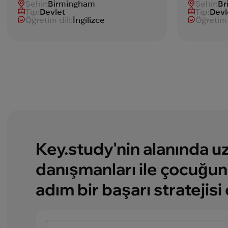
Şehir:
Birmingham
Şehir:
Br
Tip:
Devlet
Tip:
Devl
Öğretim dili:
İngilizce
Öğretim 
Key.study'nin alanında 
danışmanları ile çocuğun
adım bir başarı stratejisi