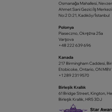
Osmanağa Mahallesi, Nevze
Ahmet Sani Gezici İş Merkezi
No:2 D:21, Kadıköy/İstanbul
Polonya
Piaseczno, Okrężna 25a
Varşova
+48 222 639 696
Kanada
217 Birmingham Caddesi, Bir
Etobicoke, Ontario, ON M8V
+1 289 231 9570
Birleşik Krallık
61 Bridge Street, Kington, H
Birleşik Krallık, HR5 3DJ