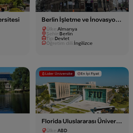
rsitesi
Berlin İşletme ve İnovasyon Okulu
Ülke:
Almanya
Şehir:
Berlin
Tip:
Devlet
Öğretim dili:
İngilizce
Lider Üniversite
En İyi Fiyat
Florida Uluslararası Üniversitesi
Ülke:
ABD