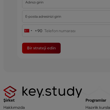
+90
Turkey
+90
Bir strateji edin
Şirket
Programlar
Hakkımızda
Hazırlık kursla