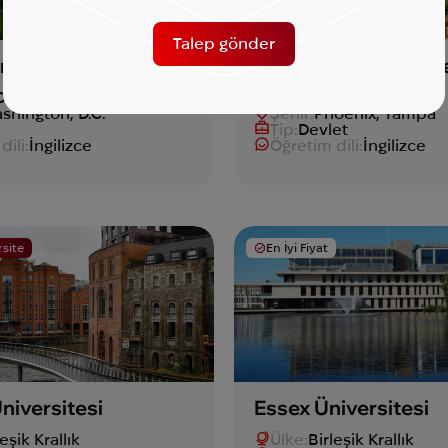
Talep gönder
n Üniversitesi
Arizona Devlet Ünive
D
Ülke:
ABD
shington, D.C.
Şehir:
Phoenix, Tampa
Tip:
Devlet
dili:
İngilizce
Öğretim dili:
İngilizce
rsite
En İyi Fiyat
Üniversitesi
Essex Üniversitesi
leşik Krallık
Ülke:
Birleşik Krallık