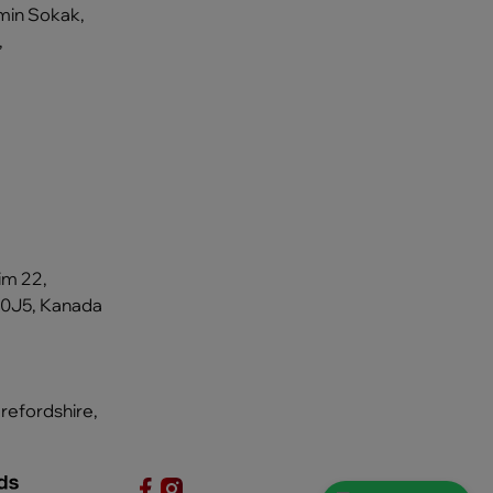
min Sokak,
,
im 22,
 0J5, Kanada
erefordshire,