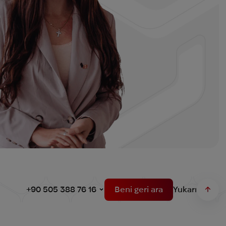
+90 505 388 76 16
Beni geri ara
Yukarı