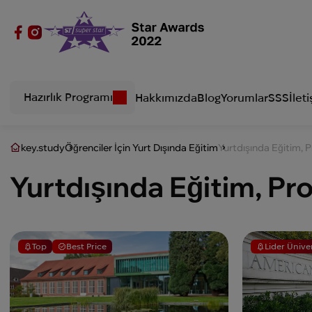
Hazırlık Programı
Hakkımızda
Blog
Yorumlar
SSS
İleti
key.study
Öğrenciler İçin Yurt Dışında Eğitim
Yurtdışında Eğitim, 
Yurtdışında Eğitim, Pr
Top
Best Price
Lider Ünive