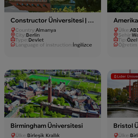
Constructor Üniversitesi | Key.study
Amerika
Country:
Almanya
Ülke:
AB
Сity:
Berlin
Şehir:
Wa
Type:
Devlet
Tip:
Özel
Language of instruction:
İngilizce
Öğretim 
Lider Ünive
Birmingham Üniversitesi
Bristol 
Ülke:
Birleşik Krallık
Ülke:
Bir