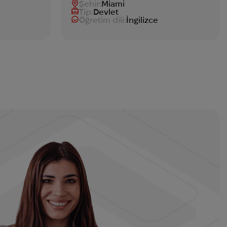
Şehir:
Miami
Tip:
Devlet
Öğretim dili:
İngilizce