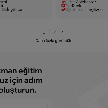
istol
Şehir:
Colchester
et
Tip:
Devlet
dili:
İngilizce
Öğretim dili:
İngilizce
1
2
3
Daha fazla görüntüle
uzman eğitim
uz için adım
 oluşturun.