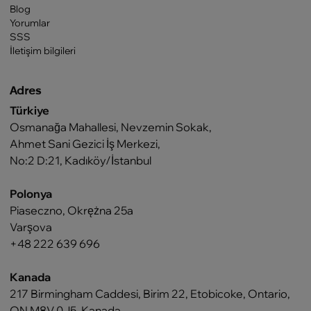
Blog
Yorumlar
SSS
İletişim bilgileri
Adres
Türkiye
Osmanağa Mahallesi, Nevzemin Sokak,
Ahmet Sani Gezici İş Merkezi,
No:2 D:21, Kadıköy/İstanbul
Polonya
Piaseczno, Okrężna 25a
Varşova
+48 222 639 696
Kanada
217 Birmingham Caddesi, Birim 22, Etobicoke, Ontario,
ON M8V 0J5, Kanada