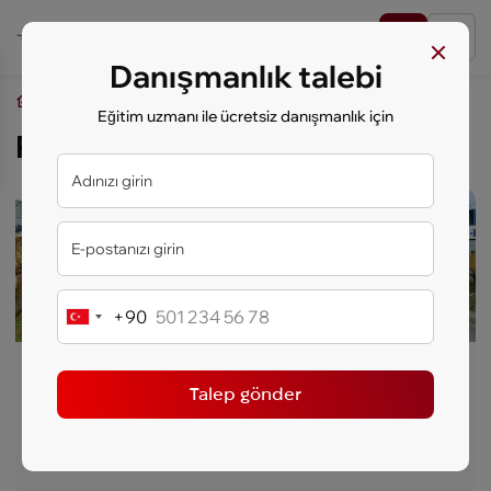
Danışmanlık talebi
key.study
Öğrenciler İçin Yurt Dışında Eğitim
Polonya
Eğitim uzmanı ile ücretsiz danışmanlık için
Polonya
En İyi Fiyat
+90
Turkey
+90
Kozminski Üniversitesi
Talep gönder
Ülke:
Polonya
Şehir:
Varşova
Tip:
Özel
Öğretim dili:
İngilizce