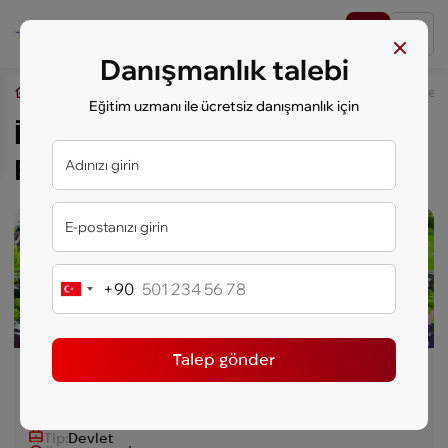
Danışmanlık talebi
key.study
Öğrenciler İçin Yurt Dışında Eğitim
İngiltere Üniversitel
Eğitim uzmanı ile ücretsiz danışmanlık için
İngiltere Üniversiteleri,
Program: Yüksek Lisans
+90
Turkey
+90
Talep gönder
Birmingham Üniversitesi
Ülke:
Birleşik Krallık
Şehir:
Birmingham
Tip:
Devlet