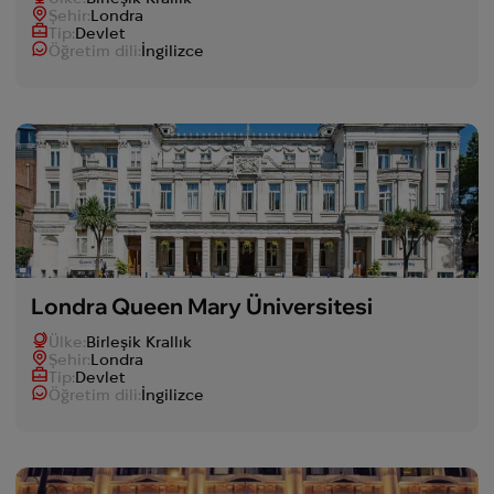
Şehir:
Londra
Tip:
Devlet
Öğretim dili:
İngilizce
Londra Queen Mary Üniversitesi
Ülke:
Birleşik Krallık
Şehir:
Londra
Tip:
Devlet
Öğretim dili:
İngilizce