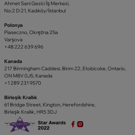
Ahmet Sani Gezici İş Merkezi,
No:2 D:21, Kadıköy/İstanbul
Polonya
Piaseczno, Okrężna 25a
Varşova
+48 222 639 696
Kanada
217 Birmingham Caddesi, Birim 22, Etobicoke, Ontario,
ON M8V 0J5, Kanada
+1 289 231 9570
Birleşik Krallık
61 Bridge Street, Kington, Herefordshire,
Birleşik Krallık, HR5 3DJ