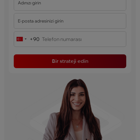
+90
Turkey
+90
Bir strateji edin