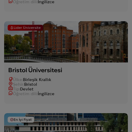
Öğretim dili:
İngilizce
Lider Üniversite
Bristol Üniversitesi
Ülke:
Birleşik Krallık
Şehir:
Bristol
Tip:
Devlet
Öğretim dili:
İngilizce
En İyi Fiyat