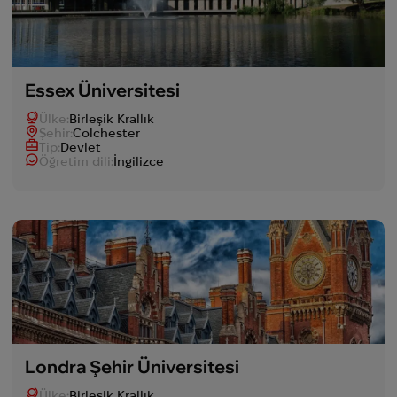
Essex Üniversitesi
Ülke:
Birleşik Krallık
Şehir:
Colchester
Tip:
Devlet
Öğretim dili:
İngilizce
Londra Şehir Üniversitesi
Ülke:
Birleşik Krallık