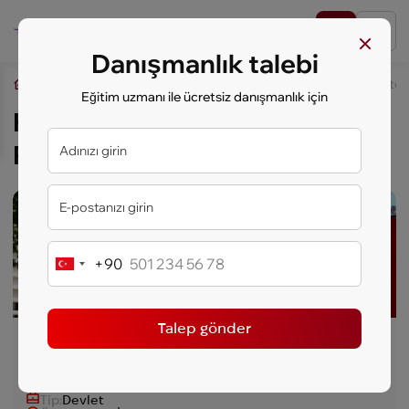
Danışmanlık talebi
key.study
Öğrenciler İçin Yurt Dışında Eğitim
Hollanda Üniversitel
Eğitim uzmanı ile ücretsiz danışmanlık için
Hollanda Üniversiteleri,
Program: Yüksek Lisans
Lider Üniversite
+90
Turkey
+90
Talep gönder
Twente Üniversitesi
Ülke:
Hollanda
Şehir:
Enschede
Tip:
Devlet