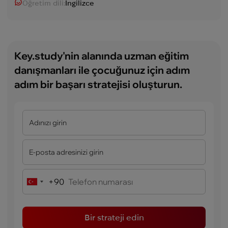
Öğretim dili:
İngilizce
Key.study'nin alanında uzman eğitim
danışmanları ile çocuğunuz için adım
adım bir başarı stratejisi oluşturun.
+90
Turkey
+90
Bir strateji edin