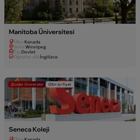
Manitoba Üniversitesi
Ülke:
Kanada
Şehir:
Winnipeg
Tip:
Devlet
Öğretim dili:
İngilizce
Lider Üniversite
En İyi Fiyat
Seneca Koleji
Ülke:
Kanada