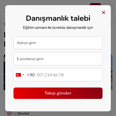
Danışmanlık talebi
key.study
Öğrenciler İçin Yurt Dışında Eğitim
Kanada Üniversiteler
Eğitim uzmanı ile ücretsiz danışmanlık için
Kanada Üniversiteleri,
Program: Yüksek Lisans
En İyi Fiyat
+90
Turkey
+90
Talep gönder
George Brown Koleji
Ülke
Kanada
Şehir:
Toronto
Tip:
Devlet