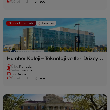
Öğretim dili:
İngilizce
Lider Üniversite
Новинка
Humber Koleji – Teknoloji ve İleri Düzey Öğrenim Enstitüsü
Ülke:
Kanada
Şehir:
Toronto
Tip:
Devlet
Öğretim dili:
İngilizce