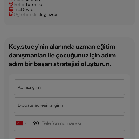
Şehir:
Toronto
Tip:
Devlet
Öğretim dili:
İngilizce
Key.study'nin alanında uzman eğitim
danışmanları ile çocuğunuz için adım
adım bir başarı stratejisi oluşturun.
+90
Turkey
+90