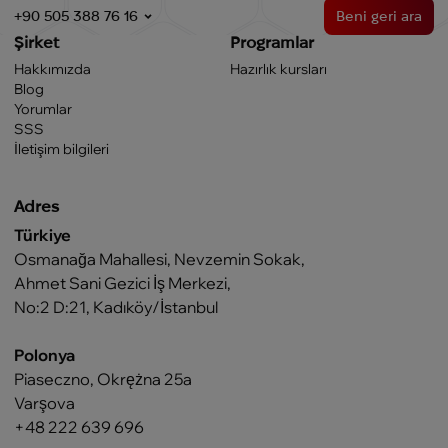
+90 505 388 76 16
Beni geri ara
Şirket
Programlar
Hakkımızda
Hazırlık kursları
Blog
Yorumlar
SSS
İletişim bilgileri
Adres
Türkiye
Osmanağa Mahallesi, Nevzemin Sokak,
Ahmet Sani Gezici İş Merkezi,
No:2 D:21, Kadıköy/İstanbul
Polonya
Piaseczno, Okrężna 25a
Varşova
+48 222 639 696